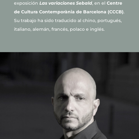
exposición
Las variaciones Sebald
, en el
Centre
de Cultura Contemporània de Barcelona (CCCB)
.
Su trabajo ha sido traducido al chino, portugués,
italiano, alemán, francés, polaco e inglés.