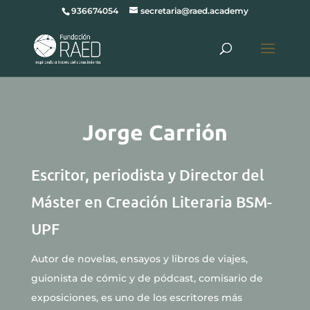
936674054
secretaria@raed.academy
Jorge Carrión
Escritor, periodista y Director del
Máster en Creación Literaria BSM-
UPF
Autor de novelas, ensayos y libros de viajes,
guionista de cómic y de pódcast, comisario de
exposiciones, es uno de los escritores más